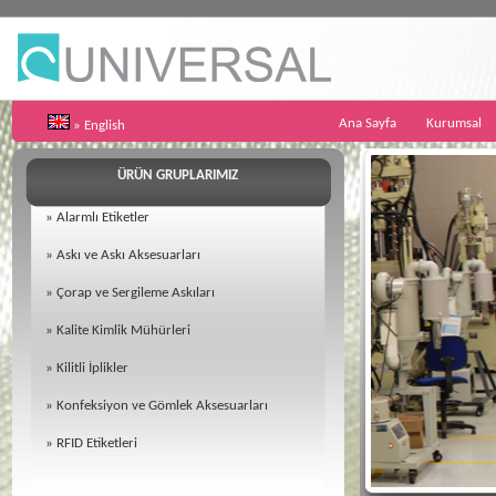
Ana Sayfa
Kurumsal
» English
ÜRÜN GRUPLARIMIZ
»
Alarmlı Etiketler
»
Askı ve Askı Aksesuarları
»
Çorap ve Sergileme Askıları
»
Kalite Kimlik Mühürleri
»
Kilitli İplikler
»
Konfeksiyon ve Gömlek Aksesuarları
»
RFID Etiketleri
02