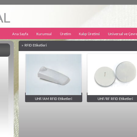
Ana Sayfa
Kurumsal
Üretim
Kalıp Üretimi
Universal ve Çevr
»
RFID Etiketleri
UHF/AM RFID Etiketleri
UHF/RF RFID Etiketleri